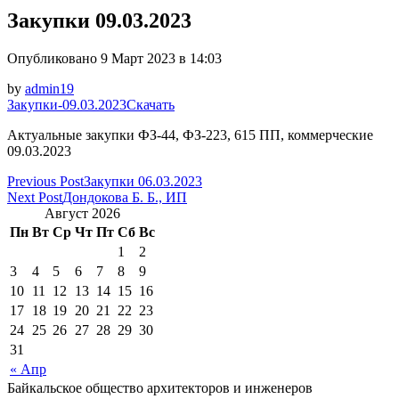
Закупки 09.03.2023
Опубликовано 9 Март 2023 в 14:03
by
admin19
Закупки-09.03.2023
Скачать
Актуальные закупки ФЗ-44, ФЗ-223, 615 ПП, коммерческие
09.03.2023
Previous Post
Закупки 06.03.2023
Next Post
Дондокова Б. Б., ИП
Август 2026
Пн
Вт
Ср
Чт
Пт
Сб
Вс
1
2
3
4
5
6
7
8
9
10
11
12
13
14
15
16
17
18
19
20
21
22
23
24
25
26
27
28
29
30
31
« Апр
Байкальское общество архитекторов и инженеров