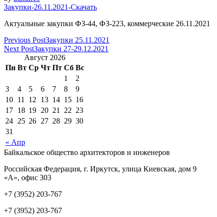
Закупки-26.11.2021-
Скачать
Актуальные закупки ФЗ-44, ФЗ-223, коммерческие 26.11.2021
Previous Post
Закупки 25.11.2021
Next Post
Закупки 27-29.12.2021
Август 2026
Пн
Вт
Ср
Чт
Пт
Сб
Вс
1
2
3
4
5
6
7
8
9
10
11
12
13
14
15
16
17
18
19
20
21
22
23
24
25
26
27
28
29
30
31
« Апр
Байкальское общество архитекторов и инженеров
Российская Федерация,
г. Иркутск, улица Киевская, дом 9
«А», офис 303
+7 (3952) 203-767
+7 (3952) 203-767