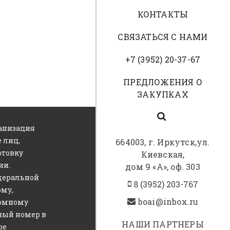
КОНТАКТЫ
СВЯЗАТЬСЯ С НАМИ
+7 (3952) 20-37-67
ПРЕДЛОЖЕНИЯ О
ЗАКУПКАХ
анизация
 лиц,
664003, г. Иркутск,ул.
отовку
Киевская,
ии.
дом 9 «А», оф. 303
едеральной
8 (3952) 203-767
ому,
boai@inbox.ru
томному
ный номер в
НАШИ ПАРТНЕРЫ
ре