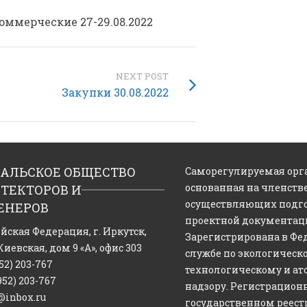
коммерческие 27-29.08.2022
NEXT POST
Закупки 30.08.2022
АЛЬСКОЕ ОБЩЕСТВО
Саморегулируемая орг
основанная на членстве
ТЕКТОРОВ И
осуществляющих подг
ЕНЕРОВ
проектной документац
ийская Федерация,
г. Иркутск,
Зарегистрирована в Ф
иевская, дом 9 «А», офис 303
службе по экологическ
52) 203-767
технологическому и а
952) 203-767
надзору. Регистрацион
@inbox.ru
государственном реест